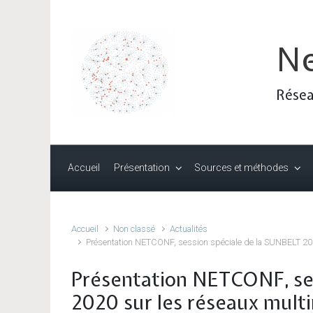
Skip to main content
N
Résea
Accueil
Présentation
Sources et méthodes
Accueil
Non classé
Actualités
Présentation NETCONF, session spéciale de la SUNBELT 2020
Présentation NETCONF, ses
2020 sur les réseaux multi