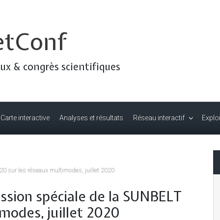
etConf
ux & congrès scientifiques
Carte interactive
Analyses et résultats
Réseau interactif
Explo
 sur les réseaux multimodes, juillet 2020
sion spéciale de la SUNBELT
modes, juillet 2020