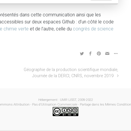
présentés dans cette communication ainsi que les
ccessibles sur deux espaces Github : d’un côté le code
e chimie verte
et de l’autre, celle du
congrès de science
Géographie de la production scientifique mondiale,
Journée de la DERCI, CNRS, novembre 2019
Hébergement : UMR LISST, 2009-2022
ommons Attribution - Pas d’Utilisation Commerciale - Partage dans les Mêmes Conditions