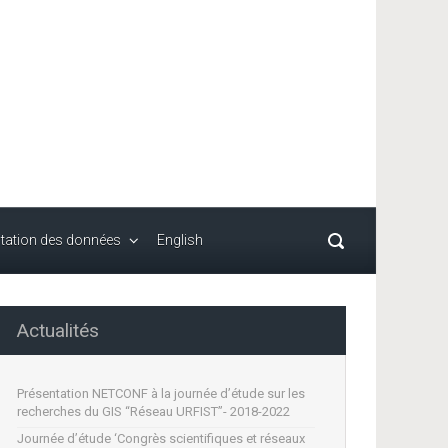
itation des données
English
Actualités
Présentation NETCONF à la journée d’étude sur les
recherches du GIS “Réseau URFIST”- 2018-2022
Journée d’étude ‘Congrès scientifiques et réseaux