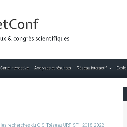
etConf
ux & congrès scientifiques
Carte interactive
Analyses et résultats
Réseau interactif
Explo
r les recherches du GIS “Réseau URFIST”- 2018-2022