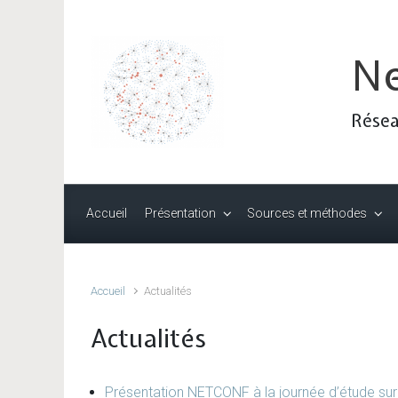
Skip to main content
N
Résea
Accueil
Présentation
Sources et méthodes
Accueil
Actualités
Actualités
Présentation NETCONF à la journée d’étude su