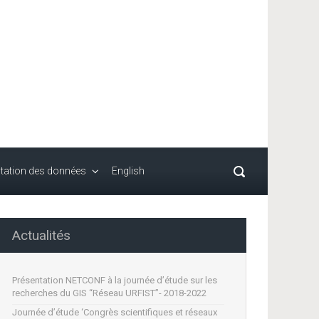
itation des données
English
Actualités
Présentation NETCONF à la journée d’étude sur les
recherches du GIS “Réseau URFIST”- 2018-2022
Journée d’étude ‘Congrès scientifiques et réseaux